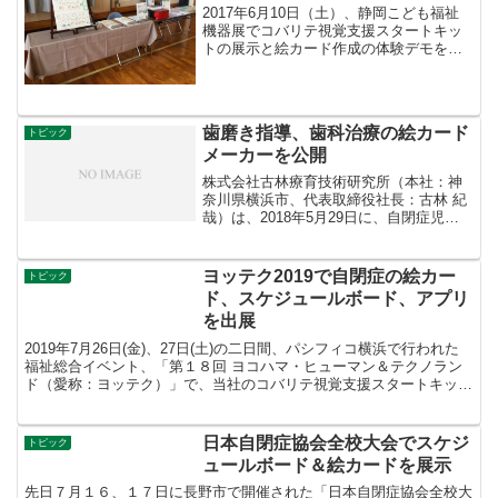
2017年6月10日（土）、静岡こども福祉
機器展でコバリテ視覚支援スタートキッ
トの展示と絵カード作成の体験デモを行
いました。日時：2017年6月10日（土）
10:00～15:00第19回静岡こども福祉機器
展場所：静岡県立静岡南部特別支援学
校...
歯磨き指導、歯科治療の絵カード
トピック
メーカーを公開
株式会社古林療育技術研究所（本社：神
奈川県横浜市、代表取締役社長：古林 紀
哉）は、2018年5月29日に、自閉症児の
ご家庭向け及び自閉症の支援者向けイン
ターネットで公開している絵カード作成
サービス「絵カードセンター」に、歯磨
ヨッテク2019で自閉症の絵カー
トピック
き指導と歯科診療...
ド、スケジュールボード、アプリ
を出展
2019年7月26日(金)、27日(土)の二日間、パシフィコ横浜で行われた
福祉総合イベント、「第１８回 ヨコハマ・ヒューマン＆テクノラン
ド（愛称：ヨッテク）」で、当社のコバリテ視覚支援スタートキット
とをコバリテ・コニュニケーション（アプリ）...
日本自閉症協会全校大会でスケジ
トピック
ュールボード＆絵カードを展示
先日７月１６、１７日に長野市で開催された「日本自閉症協会全校大