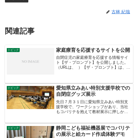
古林 紀哉
関連記事
家庭療育を応援するサイトを公開
トピック
自閉症児の家庭療育を応援する情報サイ
ト【ザ・プロンプト】を公開しました。
（URLは、 ）【ザ・プロンプト】は、自
閉症のお子様を持つお母さんお父さん向
けに、家庭療育を効率化するような情報
を提供するサイトです 。ザ・プロンプト
では、メルマガの...
愛知県立みあい特別支援学校での
トピック
自閉症グッズ展示
先日７月３１日に愛知県立みあい特別支
援学校で、ワークショップがあり、当社
もコバリテを抱えて教材展示に押しかけ
ました。このワークショップは、おもに
愛知県内の知的障害の生徒児童を担当す
る特別支援学校の先生向けで、みあい特
静岡こども福祉機器展でコバリテ
トピック
別支援学校での取り組みを...
の展示と絵カード作成体験デモ