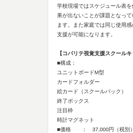
学校現場ではスケジュール表を
果が出ないことが課題となって
ます。また家庭では同じ使用感
支援が可能になります。
【コバリテ視覚支援スクールキ
■構成：
ユニットボードM型 ２枚 （42
カードフォルダー ４８個 （47
絵カード（スクールパック） ２４
終了ボックス ２個 （192 
注目枠 １個 （212 
時計マグネット ８個 （4
■価格 ： 37,000円（税別