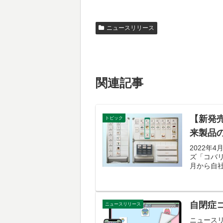
ニュースリリース
関連記事
【新発
トピック
来製品
2022
ズ「コバ
月から自社
自閉症
ニュースリリース
ニュース